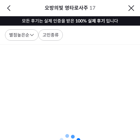
오방의빛 영타로사주
17
모든 후기는 실제 인증을 받은
100% 실제 후기
입니다
별점높은순
고민종류