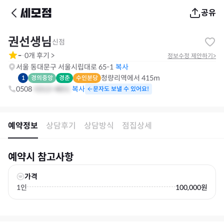
공유
권선생님
신점
-
0
개 후기
>
·
정보수정 제안하기
>
서울 동대문구 서울시립대로 65-1
복사
청량리
역에서
415m
1
경의중앙
경춘
수인분당
0508
-
0313
-
4851
문자도 보낼 수 있어요!
예약정보
상담후기
상담방식
점집상세
예약시 참고사항
가격
1인
100,000원