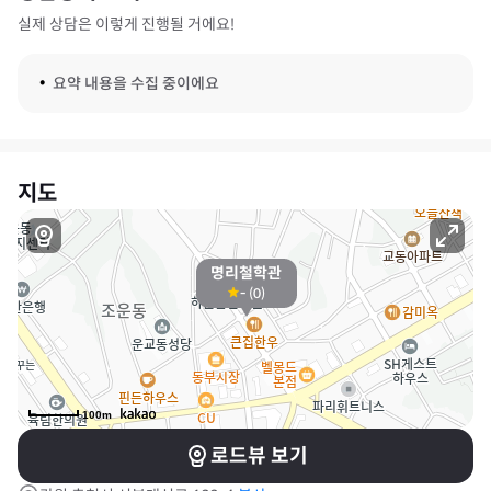
실제 상담은 이렇게 진행될 거에요!
요약 내용을 수집 중이에요
지도
명리철학관
-
(
0
)
100m
로드뷰 보기