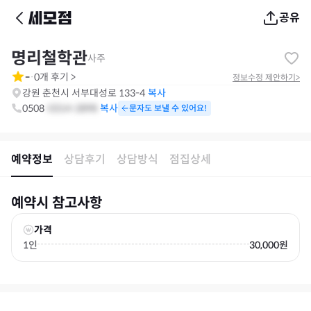
공유
명리철학관
사주
-
0
개 후기
>
·
정보수정 제안하기
>
강원 춘천시 서부대성로 133-4
복사
0508
-
0314
-
2898
문자도 보낼 수 있어요!
예약정보
상담후기
상담방식
점집상세
예약시 참고사항
가격
1인
30,000원