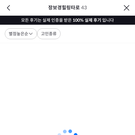
장보경힐링타로
43
모든 후기는 실제 인증을 받은
100% 실제 후기
입니다
별점높은순
고민종류