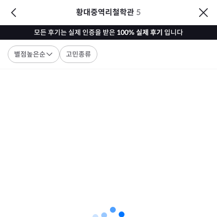
황대중역리철학관
5
모든 후기는 실제 인증을 받은
100% 실제 후기
입니다
별점높은순
고민종류