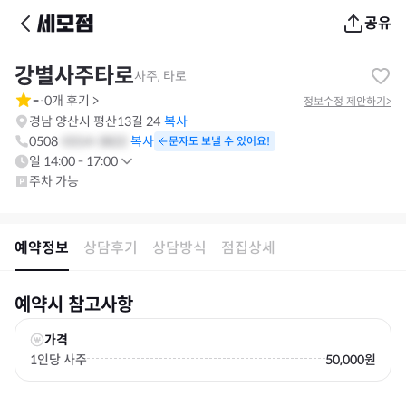
공유
강별사주타로
사주, 타로
-
0
개 후기
>
·
정보수정 제안하기
>
경남 양산시 평산13길 24
복사
0508
-
0314
-
3822
문자도 보낼 수 있어요!
일
14:00 - 17:00
주차 가능
예약정보
상담후기
상담방식
점집상세
예약시 참고사항
가격
1인당 사주
50,000원