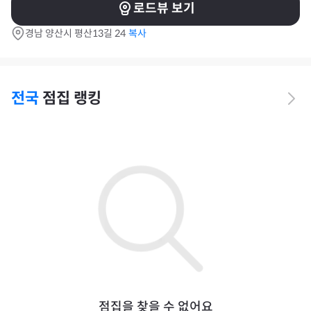
로드뷰 보기
경남 양산시 평산13길 24
복사
전국
점집 랭킹
점집을 찾을 수 없어요