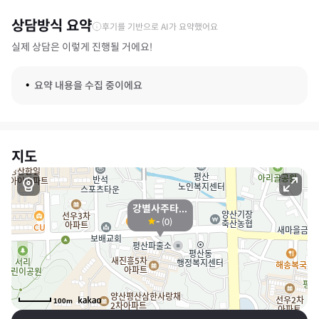
상담방식 요약
후기를 기반으로 AI가 요약했어요
실제 상담은 이렇게 진행될 거에요!
요약 내용을 수집 중이에요
지도
강별사주타...
-
(
0
)
100m