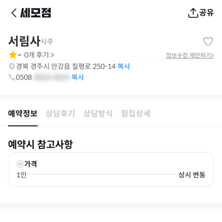
공유
서림사
사주
-
0
개 후기
>
·
정보수정 제안하기
>
경북 경주시 안강읍 칠평로 250-14
복사
0508
-
0313
-
4215
예약정보
상담후기
상담방식
점집상세
예약시 참고사항
가격
1인
상시 변동