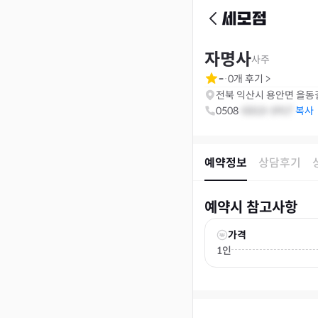
자명사
사주
-
0
개 후기
>
·
전북 익산시 용안면 을동길
0508
-
0313
-
1917
예약정보
상담후기
예약시 참고사항
가격
1인