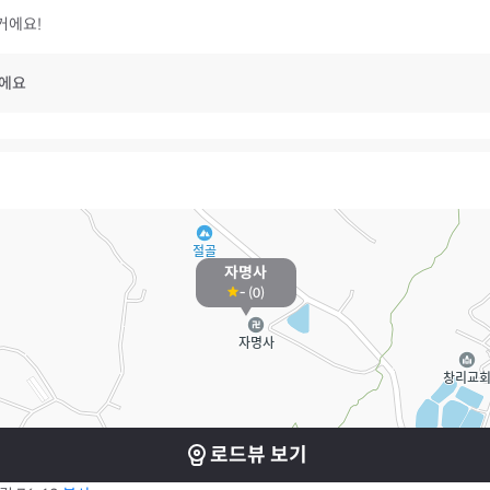
거에요!
이에요
자명사
-
(
0
)
로드뷰 보기