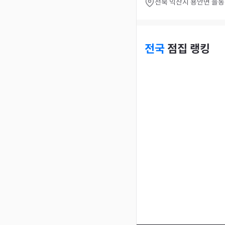
전북 익산시 용안면 을동길
전국
점집 랭킹