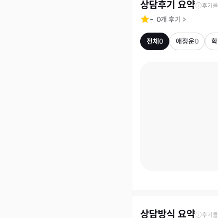
상담후기 요약
후기를
-
·
0
개 후기
>
전체
0
애정운
0
학
상담방식 요약
후기를