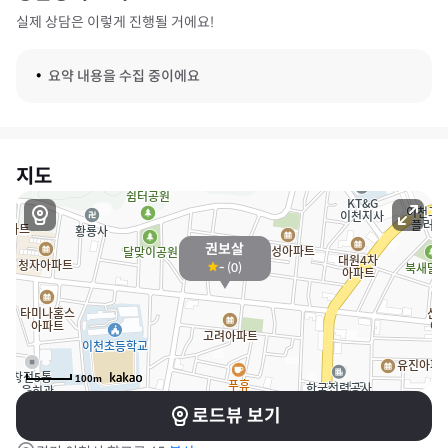
실제 상담은 이렇게 진행될 거에요!
요약 내용을 수집 중이에요
지도
권보살
-
(
0
)
100m
로드뷰 보기