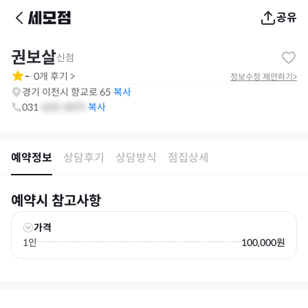
공유
권보살
신점
-
0
개 후기
>
·
정보수정 제안하기
>
경기 이천시 향교로 65
복사
031
-
635
-
4075
예약정보
상담후기
상담방식
점집상세
예약시 참고사항
가격
1인
100,000원