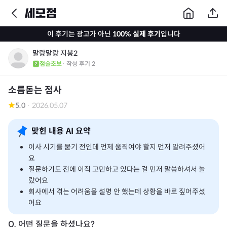
이 후기는 광고가 아닌
100% 실제 후기
입니다
말랑말랑 지붕2
점술초보
· 작성 후기
2
소름돋는 점사
5.0
·
2026.05.07
맞힌 내용 AI 요약
이사 시기를 묻기 전인데 언제 움직여야 할지 먼저 알려주셨어
요
질문하기도 전에 이직 고민하고 있다는 걸 먼저 말씀하셔서 놀
랐어요
회사에서 겪는 어려움을 설명 안 했는데 상황을 바로 짚어주셨
어요