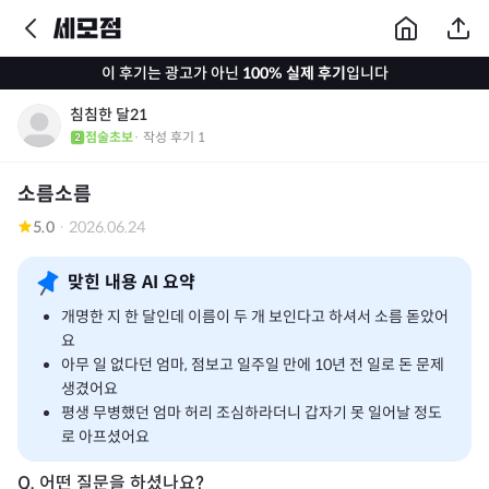
이 후기는 광고가 아닌
100% 실제 후기
입니다
침침한 달21
점술초보
· 작성 후기
1
소름소름
5.0
·
2026.06.24
맞힌 내용 AI 요약
개명한 지 한 달인데 이름이 두 개 보인다고 하셔서 소름 돋았어
요
아무 일 없다던 엄마, 점보고 일주일 만에 10년 전 일로 돈 문제
생겼어요
평생 무병했던 엄마 허리 조심하라더니 갑자기 못 일어날 정도
로 아프셨어요