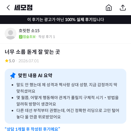
이 후기는 광고가 아닌
100% 실제 후기
입니다
흐릿한 소15
점술초보
· 작성 후기
1
너무 소름 돋게 잘 맞는 곳
5.0
·
2026.07.01
맞힌 내용 AI 요약
말도 안 했는데 제 성격과 짝사랑 상대 성향, 지금 감정까지 딱
맞히셨어요
몇 월쯤, 어떻게 행동해야 관계가 풀릴지 구체적 시기‧방법을
알려줘 방향이 생겼어요
다른 데선 부적부터 권했는데, 여긴 정확한 리딩으로 고민 털어
놓다 울 만큼 위로받았어요
“상담
1개월
후 작성된 후기에요”