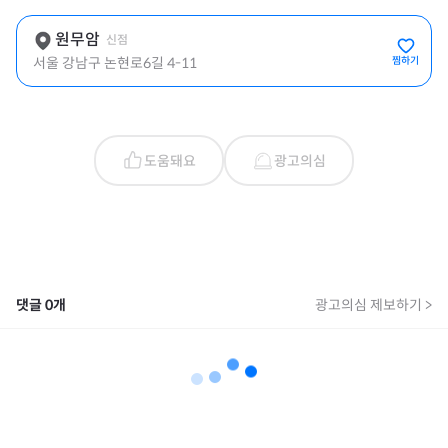
원무암
신점
서울 강남구 논현로6길 4-11
찜하기
도움돼요
광고의심
댓글
0
개
광고의심 제보하기 >