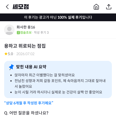
이 후기는 광고가 아닌
100% 실제 후기
입니다
화사한 용16
점술초보
· 작성 후기
3
용하고 위로되는 점집
5.0
·
2026.07.02
맞힌 내용 AI 요약
앉자마자 최근 이별했다는 걸 맞히셨어요
전남친 성향과 저희 갈등 포인트, 제 속마음까지 그대로 짚어내
서 놀랐어요
눈이 시릴 거라 하시더니 실제로 눈 건강이 살짝 안 좋았어요
“상담
6개월
후 작성된 후기에요”