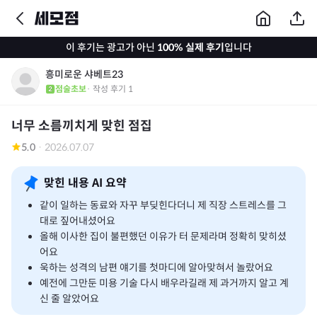
이 후기는 광고가 아닌
100% 실제 후기
입니다
흥미로운 샤베트23
점술초보
· 작성 후기
1
너무 소름끼치게 맞힌 점집
5.0
·
2026.07.07
맞힌 내용 AI 요약
같이 일하는 동료와 자꾸 부딪힌다더니 제 직장 스트레스를 그
대로 짚어내셨어요
올해 이사한 집이 불편했던 이유가 터 문제라며 정확히 맞히셨
어요
욱하는 성격의 남편 얘기를 첫마디에 알아맞혀서 놀랐어요
예전에 그만둔 미용 기술 다시 배우라길래 제 과거까지 알고 계
신 줄 알았어요