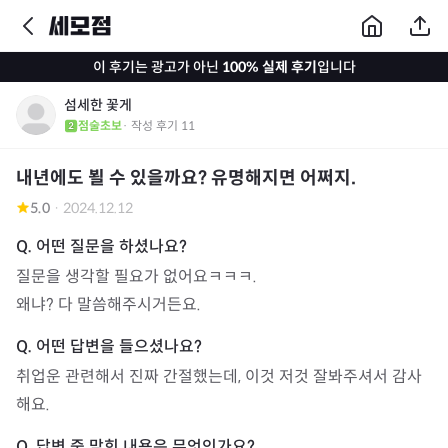
이 후기는 광고가 아닌
100% 실제 후기
입니다
섬세한 꽃게
점술초보
· 작성 후기
11
내년에도 뵐 수 있을까요? 유명해지면 어쩌지.
5.0
·
2024.12.12
질문을 생각할 필요가 없어요ㅋㅋㅋ. 

왜냐? 다 말씀해주시거든요.
취업운 관련해서 진짜 간절했는데, 이것 저것 잘봐주셔서 감사
해요.