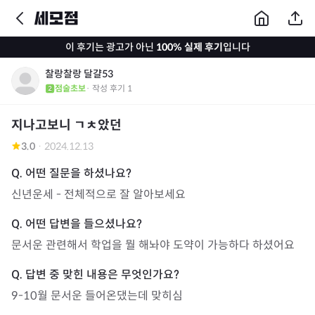
이 후기는 광고가 아닌
100% 실제 후기
입니다
찰랑찰랑 달걀53
점술초보
· 작성 후기
1
지나고보니 ㄱㅊ았던
3.0
·
2024.12.13
신년운세 - 전체적으로 잘 알아보세요
문서운 관련해서 학업을 뭘 해놔야 도약이 가능하다 하셨어요
9-10월 문서운 들어온댔는데 맞히심