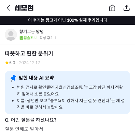
이 후기는 광고가 아닌
100% 실제 후기
입니다
향기로운 양념
점술초보
· 작성 후기
1
따뜻하고 편한 분위기
5.0
·
2024.12.17
맞힌 내용 AI 요약
병원 검사로 확인했던 자율신경실조증, ‘부교감 항진’까지 정확
히 짚어내 소름 돋았어요
이름·생년만 보고 “승부욕이 강해서 지는 걸 못 견딘다”는 제 성
격을 바로 맞혀서 놀랐어요
질문 안해도 알아서 
