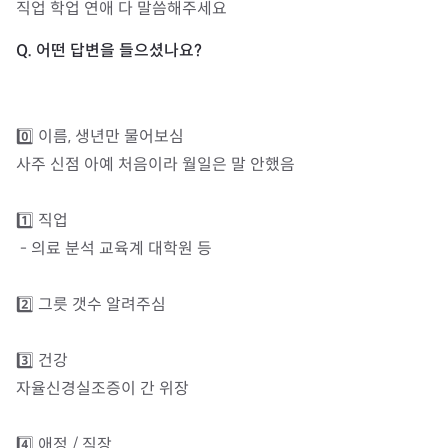
직업 학업 연애 다 말씀해주세요
0️⃣ 이름, 생년만 물어보심

사주 신점 아예 처음이라 월일은 말 안했음

1️⃣ 직업 

 - 의료 분석 교육계 대학원 등

2️⃣ 그릇 갯수 알려주심

3️⃣ 건강

자율신경실조증이 간 위장

4️⃣ 애정 / 직장
