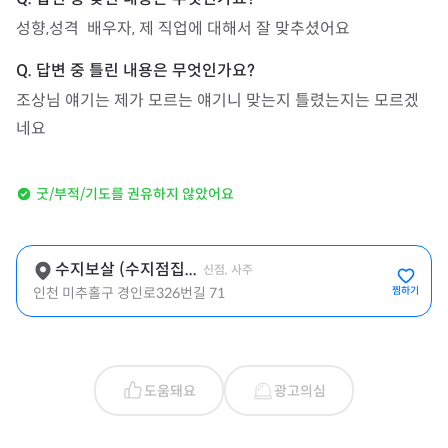
성향,성격  배우자, 제 직업에 대해서 잘 맞추셨어요
조상님 얘기는 제가 모르는 얘기니 맞는지 틀렸는지는 모르겠
네요
굿/부적/기도를 권유하지 않았어요
수지보살 (수지점집...
신점, 사주
인천 미추홀구 경인로326번길 71
찜하기
도움돼요
광고의심