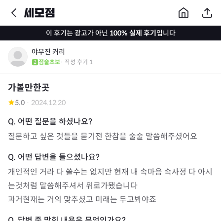
이 후기는 광고가 아닌
100% 실제 후기
입니다
야무진 커리
점술초보
· 작성 후기
1
가볼만한곳
5.0
·
2024.12.20
질문하고 싶은 것들을 묻기전 한참을 술술 말씀해주셨어요 
개인적인 거라 다 쓸수는 없지만 현재 내 속마음 속사정 다 아시
는것처럼 말씀해주셔서 위로가됐습니다

과거현재는 거의 맞추셨고 미래는 두고봐야죠