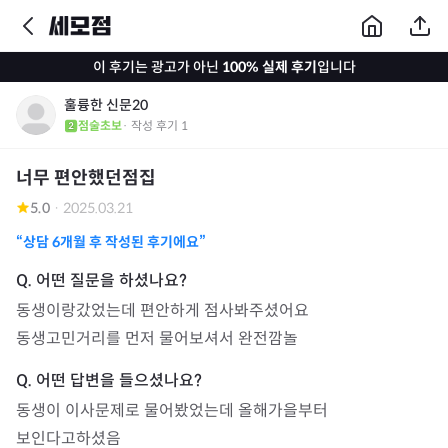
이 후기는 광고가 아닌
100% 실제 후기
입니다
훌륭한 신문20
점술초보
· 작성 후기
1
너무 편안했던점집
5.0
·
2025.03.21
“상담
6개월
후 작성된 후기에요”
동생이랑갔었는데 편안하게 점사봐주셨어요

동생고민거리를 먼저 물어보셔서 완전깜놀 
동생이 이사문제로 물어봤었는데 올해가을부터 

보인다고하셨음 