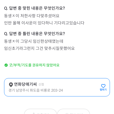
동생ㅈ이 처한사항 다맞추셨어요 

인딴 올해 이사운이 있다하니 기다리고있습니다
동생ㅈ이 그당시 임신한상태였는데

임신초기라그런지 그건 맞추시질못했어요
굿/부적/기도를 권유하지 않았어요
연화당애기씨
신점
경기 남양주시 화도읍 비룡로 203-24
찜하기