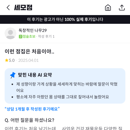
이 후기는 광고가 아닌
100% 실제 후기
입니다
독창적인 나무29
점술초보
· 작성 후기
1
이런 점집은 처음이야..
5.0
·
2025.04.01
맞힌 내용 AI 요약
제 성향이랑 가게 상황을 세세하게 맞히는 바람에 말문이 막혔
어요
평소에 자주 아팠던 몸 상태를 그대로 짚어내서 놀랐어요
“상담
1개월
후 작성된 후기에요”
이런 후기는 처음 남기는데 ... 사업운,건강,재물운등 다양한 질