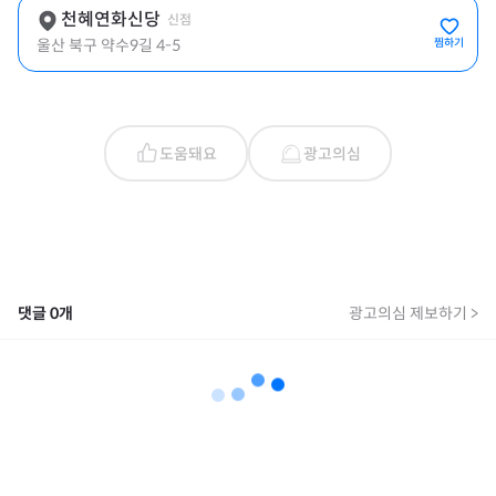
천혜연화신당
신점
울산 북구 약수9길 4-5
찜하기
도움돼요
광고의심
댓글
0
개
광고의심 제보하기 >