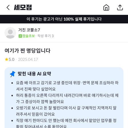
이 후기는 광고가 아닌
100% 실제 후기
입니다
거친 코뿔소7
점술초보
· 작성 후기
3
여기가 찐 명당입니다
5.0
·
2025.04.17
맞힌 내용 AI 요약
요즘 배 아프고 감기로 고생 중인데 위장·면역 문제 조심하라 하
셔서 진짜 맞다 싶었어요
허리 통증이 오른쪽 다리까지 내려간다며 바로 얘기하시는데 제
가 그 증상이라 깜짝 놀랐어요
오방기로 보시고 돈 잘 벌린다며 이사 갈 구체적인 지역까지 알
려주셔서 믿음이 갔어요
직장 얘기 한마디도 안 했는데 예전 회사에서 맡았던 업무를 정
확히 짚어내셔서 소름 돋았어요