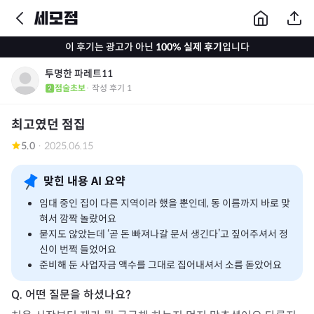
이 후기는 광고가 아닌
100% 실제 후기
입니다
투명한 파레트11
점술초보
· 작성 후기
1
최고였던 점집
5.0
·
2025.06.15
맞힌 내용 AI 요약
임대 중인 집이 다른 지역이라 했을 뿐인데, 동 이름까지 바로 맞
혀서 깜짝 놀랐어요
묻지도 않았는데 ‘곧 돈 빠져나갈 문서 생긴다’고 짚어주셔서 정
신이 번쩍 들었어요
준비해 둔 사업자금 액수를 그대로 집어내셔서 소름 돋았어요