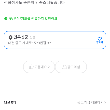
전화점사도 충분히 만족스러웠습니다
굿/부적/기도를 권유하지 않았어요
건무신궁
신점
대전 중구 계백로1593번길 39
찜하기
도움돼요 2
광고의심
댓글
0
개
광고의심 제보하기 >