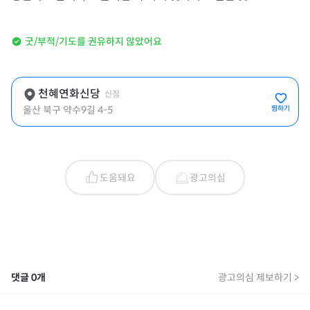
굿/부적/기도를 권유하지 않았어요
천혜연화신당
신점
울산 북구 약수9길 4-5
찜하기
도움돼요
광고의심
댓글
0
개
광고의심 제보하기 >