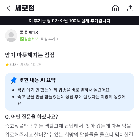
이 후기는 광고가 아닌
100% 실제 후기
입니다
톡톡 빵18
점술초보
· 작성 후기
1
맘이 따뜻해지는 점집
5.0
·
2025.10.29
맞힌 내용 AI 요약
직업 얘기 안 했는데 제 업종을 바로 맞혀서 놀랐어요
죽고 싶을 만큼 힘들었는데 상담 후에 살겠다는 희망이 생겼어
요
죽고싶을만큼 힘든 생할고에 답답해서  찾아 갔는데 아픈 맘을 
위로해주시고 살아갈수 있는 희망의 말씀들을 들으니 맘이한결 