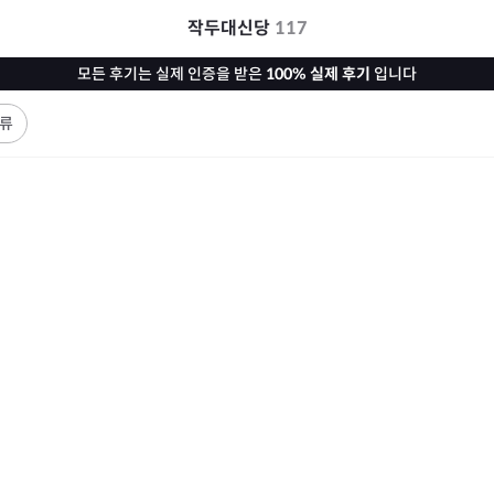
작두대신당
117
모든 후기는 실제 인증을 받은
100% 실제 후기
입니다
류